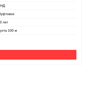
ПНД
Материал:
уфтовое
Соединение:
0 лет
Срок службы:
ухта 100 м
Ед. измерени
200 руб
-