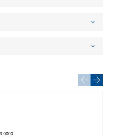
Акция
Труба дрен
3.0000
Номинальный