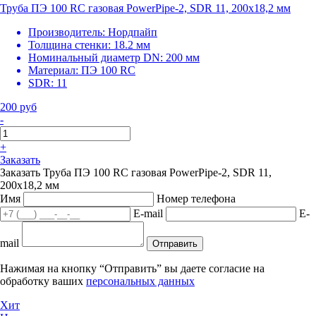
Труба ПЭ 100 RC газовая PowerPipe-2, SDR 11, 200х18,2 мм
Производитель:
Нордпайп
Толщина стенки:
18.2 мм
Номинальный диаметр DN:
200 мм
Материал:
ПЭ 100 RC
SDR:
11
200 руб
-
+
Заказать
Заказать Труба ПЭ 100 RC газовая PowerPipe-2, SDR 11,
200х18,2 мм
Имя
Номер телефона
E-mail
E-
mail
Отправить
Нажимая на кнопку “Отправить” вы даете согласие на
обработку ваших
персональных данных
Хит