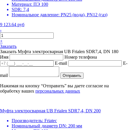
Материал:
ПЭ 100
SDR:
7,4
Номинальное давление:
PN25 (вода), PN12 (газ)
9 123.64 руб
-
+
Заказать
Заказать Муфта электросварная UB Frialen SDR7,4, DN 180
Имя
Номер телефона
E-mail
E-
mail
Отправить
Нажимая на кнопку “Отправить” вы даете согласие на
обработку ваших
персональных данных
Муфта электросварная UB Frialen SDR7,4, DN 200
Производитель:
Friatec
Номинальный диаметр DN:
200 мм