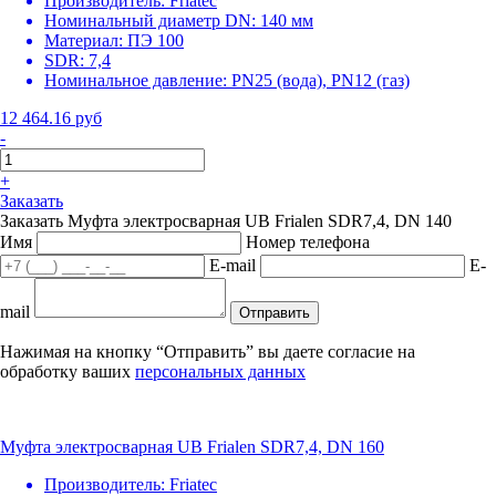
Производитель:
Friatec
Номинальный диаметр DN:
140 мм
Материал:
ПЭ 100
SDR:
7,4
Номинальное давление:
PN25 (вода), PN12 (газ)
12 464.16 руб
-
+
Заказать
Заказать Муфта электросварная UB Frialen SDR7,4, DN 140
Имя
Номер телефона
E-mail
E-
mail
Отправить
Нажимая на кнопку “Отправить” вы даете согласие на
обработку ваших
персональных данных
Муфта электросварная UB Frialen SDR7,4, DN 160
Производитель:
Friatec