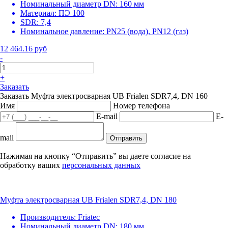
Номинальный диаметр DN:
160 мм
Материал:
ПЭ 100
SDR:
7,4
Номинальное давление:
PN25 (вода), PN12 (газ)
12 464.16 руб
-
+
Заказать
Заказать Муфта электросварная UB Frialen SDR7,4, DN 160
Имя
Номер телефона
E-mail
E-
mail
Отправить
Нажимая на кнопку “Отправить” вы даете согласие на
обработку ваших
персональных данных
Муфта электросварная UB Frialen SDR7,4, DN 180
Производитель:
Friatec
Номинальный диаметр DN:
180 мм