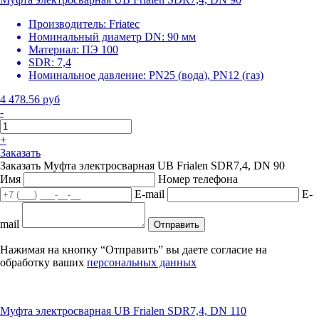
Производитель:
Friatec
Номинальный диаметр DN:
90 мм
Материал:
ПЭ 100
SDR:
7,4
Номинальное давление:
PN25 (вода), PN12 (газ)
4 478.56 руб
-
+
Заказать
Заказать Муфта электросварная UB Frialen SDR7,4, DN 90
Имя
Номер телефона
E-mail
E-
mail
Отправить
Нажимая на кнопку “Отправить” вы даете согласие на
обработку ваших
персональных данных
Муфта электросварная UB Frialen SDR7,4, DN 110