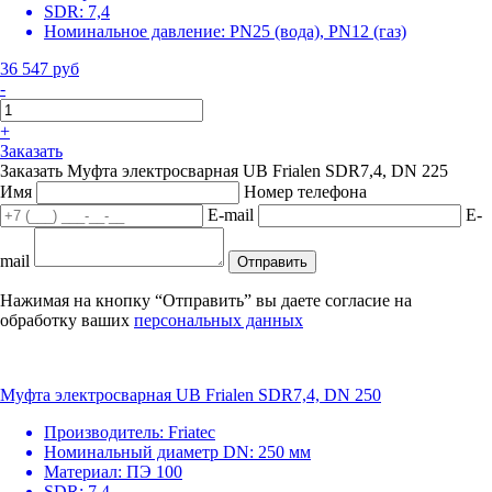
SDR:
7,4
Номинальное давление:
PN25 (вода), PN12 (газ)
36 547 руб
-
+
Заказать
Заказать Муфта электросварная UB Frialen SDR7,4, DN 225
Имя
Номер телефона
E-mail
E-
mail
Отправить
Нажимая на кнопку “Отправить” вы даете согласие на
обработку ваших
персональных данных
Муфта электросварная UB Frialen SDR7,4, DN 250
Производитель:
Friatec
Номинальный диаметр DN:
250 мм
Материал:
ПЭ 100
SDR:
7,4