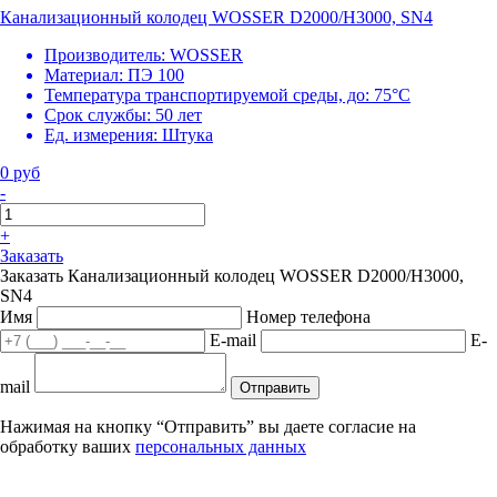
Канализационный колодец WOSSER D2000/H3000, SN4
Производитель:
WOSSER
Материал:
ПЭ 100
Температура транспортируемой среды, до:
75°С
Срок службы:
50 лет
Ед. измерения:
Штука
0 руб
-
+
Заказать
Заказать Канализационный колодец WOSSER D2000/H3000,
SN4
Имя
Номер телефона
E-mail
E-
mail
Отправить
Нажимая на кнопку “Отправить” вы даете согласие на
обработку ваших
персональных данных