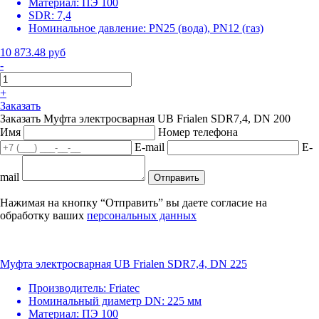
Материал:
ПЭ 100
SDR:
7,4
Номинальное давление:
PN25 (вода), PN12 (газ)
10 873.48 руб
-
+
Заказать
Заказать Муфта электросварная UB Frialen SDR7,4, DN 200
Имя
Номер телефона
E-mail
E-
mail
Отправить
Нажимая на кнопку “Отправить” вы даете согласие на
обработку ваших
персональных данных
Муфта электросварная UB Frialen SDR7,4, DN 225
Производитель:
Friatec
Номинальный диаметр DN:
225 мм
Материал:
ПЭ 100