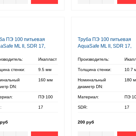
ба ПЭ 100 питьевая
Труба ПЭ 100 питьевая
aSafe ML II, SDR 17,
AquaSafe ML II, SDR 17,
х9,5 мм
180х10,7 мм
изводитель:
Икапласт
Производитель:
Икап
щина стенки:
9.5 мм
Толщина стенки:
10.7 
инальный
160 мм
Номинальный
180 
метр DN:
диаметр DN:
ериал:
ПЭ 100
Материал:
ПЭ 1
:
17
SDR:
17
 руб
200 руб