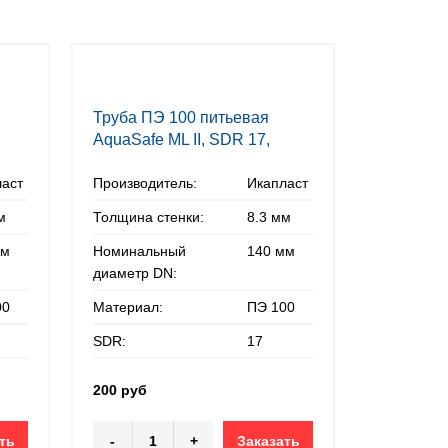
Труба ПЭ 100 питьевая
AquaSafe ML II, SDR 17,
140х8,3 мм
ласт
Производитель:
Икапласт
м
Толщина стенки:
8.3 мм
мм
Номинальный
140 мм
диаметр DN:
00
Материал:
ПЭ 100
SDR:
17
200 руб
ть
-
+
Заказать