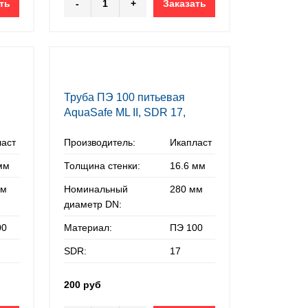
ть
-
+
Заказать
Труба ПЭ 100 питьевая
AquaSafe ML II, SDR 17,
280х16,6 мм
ласт
Производитель:
Икапласт
мм
Толщина стенки:
16.6 мм
мм
Номинальный
280 мм
диаметр DN:
00
Материал:
ПЭ 100
SDR:
17
200 руб