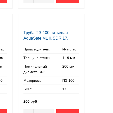
Труба ПЭ 100 питьевая
AquaSafe ML II, SDR 17,
200х11,9 мм
ласт
Производитель:
Икапласт
мм
Толщина стенки:
11.9 мм
мм
Номинальный
200 мм
диаметр DN:
00
Материал:
ПЭ 100
SDR:
17
200 руб