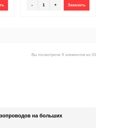
ть
-
+
Заказать
Вы посмотрели 9 элементов из 33
азопроводов на больших