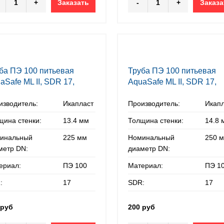
+
Заказать
-
+
Заказа
ба ПЭ 100 питьевая
Труба ПЭ 100 питьевая
aSafe ML II, SDR 17,
AquaSafe ML II, SDR 17,
х13,4 мм
250х14,8 мм
изводитель:
Икапласт
Производитель:
Икап
щина стенки:
13.4 мм
Толщина стенки:
14.8 
инальный
225 мм
Номинальный
250 
метр DN:
диаметр DN:
ериал:
ПЭ 100
Материал:
ПЭ 1
:
17
SDR:
17
 руб
200 руб