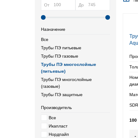
От
До
Назначение
Тру
Все
Aqu
Трубы ПЭ питьевые
110
Трубы ПЭ газовые
Про
Трубы ПЭ многослойные
Тол
(питьевые)
Ном
Трубы ПЭ многослойные
диа
(газовые)
Трубы ПЭ защитные
Мат
SDR
Производитель
Все
100
Икапласт
Нордпайп
-