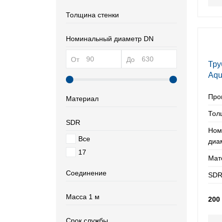
Толщина стенки
Номинальный диаметр DN
От
До
Тру
Aqu
160
Про
Материал
Тол
SDR
Ном
Все
диа
17
Мат
Соединение
SDR
Масса 1 м
200
Срок службы