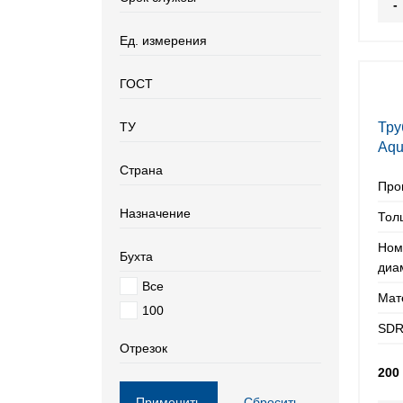
-
Ед. измерения
ГОСТ
ТУ
Тру
Aqu
225
Страна
Про
Назначение
Тол
Ном
Бухта
диа
Все
Мат
100
SDR
Отрезок
200
Применить
Сбросить