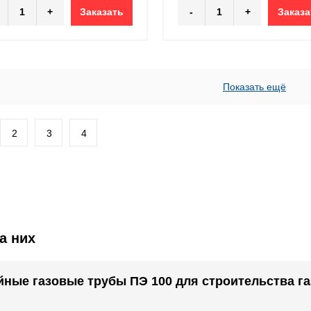
+
Заказать
-
+
Заказа
Показать ещё
2
3
4
а них
ные газовые трубы ПЭ 100 для строительства г