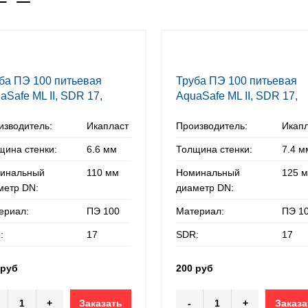
ба ПЭ 100 питьевая
Труба ПЭ 100 питьевая
aSafe ML II, SDR 17,
AquaSafe ML II, SDR 17,
х6,6 мм
125х7,4 мм
изводитель:
Икапласт
Производитель:
Икап
щина стенки:
6.6 мм
Толщина стенки:
7.4 м
инальный
110 мм
Номинальный
125 
метр DN:
диаметр DN:
ериал:
ПЭ 100
Материал:
ПЭ 1
:
17
SDR:
17
 руб
200 руб
+
Заказать
-
+
Заказа