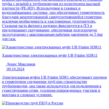
трубы с резьбой к трубопроводам из полиэтилена высокой
плотности (PE-HD). Используемое в газовых и
водоснабжающих системах, оно обеспечивает герметичность
благодаря запатентованной самоуплотняющейся геометрии,
исключая необходимость в эластомерных уплотнителях.
Стальная часть фитинга надежно фиксируется в ПЭ и
предотвращает скручивание, обеспечивая долгосрочную
эксплуатацию с максимальным рабочим давлением до 5 бар
для газа.
Характеристики электросварных муфт UB Frialen SDR11
Денис Максимов
09.10.2024
Электросварная муфта UB Frialen SDR1 обеспечивает прочное
и герметичное соединение труб при строительстве
трубопроводов, она также используется для подключения к
существующим сетям, усиления поврежденных участков и
монтажа в сложных условиях.