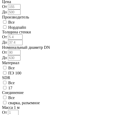
Цена
От
До
Производитель
Все
Нордпайп
Толщина стенки
От
До
Номинальный диаметр DN
От
До
Материал
Все
ПЭ 100
SDR
Все
17
Соединение
Все
сварка, разъемное
Масса 1 м
От