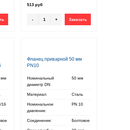
513 руб
ть
-
+
Заказать
Фланец приварной 50 мм
6
PN10
 мм
Номинальный
50 мм
диаметр DN:
ь
Материал:
Сталь
/16
Номинальное
PN 10
давление:
овое
Соединение:
Болтовое