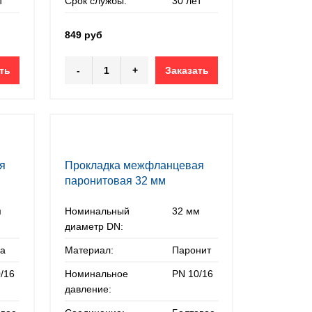
т
Срок службы:
30 лет
849 руб
ть
-
+
Заказать
я
Прокладка межфланцевая
паронитовая 32 мм
м
Номинальный
32 мм
диаметр DN:
на
Материал:
Паронит
/16
Номинальное
PN 10/16
давление: