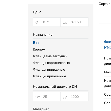
Сортиро
Цена
От
До
Назначение
Фла
Все
PN
Крепеж
Фланцевые заглушки
Ном
Фланцы воротниковые
диа
Фланцы приварные
Мат
Фланцы прижимные
Ном
дав
Номинальный диаметр DN
Сое
От
До
Сро
Материал