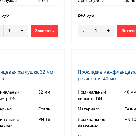
к службы:
5 лет
Срок службы:
30 ле
1 руб
240 руб
+
Заказать
-
+
Заказа
нцевая заглушка 32 мм
Прокладка межфланцева
16
резиновая 40 мм
инальный
32 мм
Номинальный
40 м
метр DN:
диаметр DN:
ериал:
Сталь
Материал:
Рези
инальное
PN 16
Номинальное
PN 10
ление:
давление: