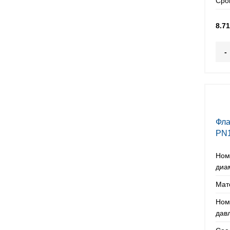
Сро
8.7
-
Фла
PN
Ном
диа
Мат
Ном
дав