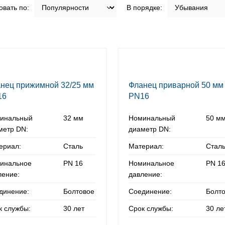
вать по:
В порядке:
нец прижимной 32/25 мм
Фланец приварной 50 мм
16
PN16
инальный
32 мм
Номинальный
50 м
метр DN:
диаметр DN:
ериал:
Сталь
Материал:
Стал
инальное
PN 16
Номинальное
PN 1
ление:
давление:
динение:
Болтовое
Соединение:
Болт
к службы:
30 лет
Срок службы:
30 ле