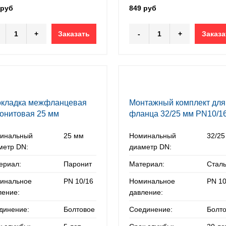
 руб
849 руб
+
Заказать
-
+
Заказа
кладка межфланцевая
Монтажный комплект для
онитовая 25 мм
фланца 32/25 мм PN10/1
инальный
25 мм
Номинальный
32/25
метр DN:
диаметр DN:
ериал:
Паронит
Материал:
Стал
инальное
PN 10/16
Номинальное
PN 10
ление:
давление:
динение:
Болтовое
Соединение:
Болт