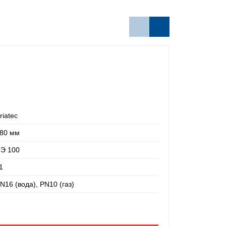
riatec
80 мм
Э 100
1
Тройник эле
N16 (вода), PN10 (газ)
Производител
Номинальный