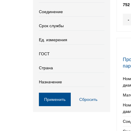
752
Соединение
-
Срок службы
Ед. измерения
ГОСТ
Про
пар
Страна
Ном
Назначение
диа
Мат
Применить
Сбросить
Ном
дав
Сое