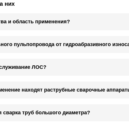
а них
тва и область применения?
ьного пульпопровода от гидроабразивного износ
бслуживание ЛОС?
менение находят раструбные сварочные аппарат
я сварка труб большого диаметра?