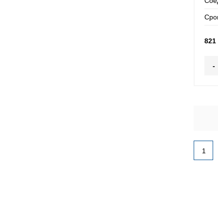
Сое
Сро
821
-
1