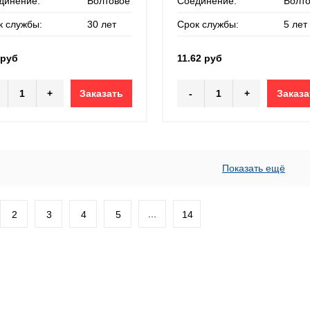
динение:
Болтовое
Соединение:
Болт
к службы:
30 лет
Срок службы:
5 лет
 руб
11.62 руб
+
Заказать
-
+
Заказа
Показать ещё
...
2
3
4
5
14