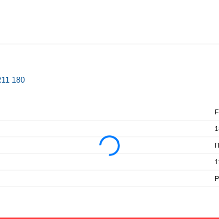
R11 180
F
1
П
1
P