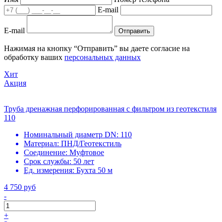
E-mail
E-mail
Отправить
Нажимая на кнопку “Отправить” вы даете согласие на
обработку ваших
персональных данных
Хит
Акция
Труба дренажная перфорированная с фильтром из геотекстиля
110
Номинальный диаметр DN:
110
Материал:
ПНД/Геотекстиль
Соединение:
Муфтовое
Срок службы:
50 лет
Ед. измерения:
Бухта 50 м
4 750 руб
-
+