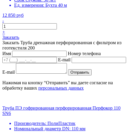
Ед. измерения:
Бухта 40 м
12 850 руб
-
+
Заказать
Заказать Труба дренажная перфорированная с фильтром из
геотекстиля 200
Имя
Номер телефона
E-mail
E-mail
Отправить
Нажимая на кнопку “Отправить” вы даете согласие на
обработку ваших
персональных данных
Труба ПЭ гофрированная перфорированная Перфокор 110
SN6
Производитель:
ПолиПластик
Номинальный диаметр DN:
110 мм