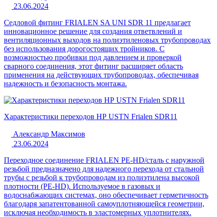
23.06.2024
Седловой фитинг FRIALEN SA UNI SDR 11 предлагает
инновационное решение для создания ответвлений и
вентиляционных выходов на полиэтиленовых трубопроводах
без использования дорогостоящих тройников. С
возможностью пробивки под давлением и проверкой
сварного соединения, этот фитинг расширяет область
применения на действующих трубопроводах, обеспечивая
надежность и безопасность монтажа.
Характеристики переходов НР USTN Frialen SDR11
Александр Максимов
23.06.2024
Переходное соединение FRIALEN PE-HD/сталь с наружной
резьбой предназначено для надежного перехода от стальной
трубы с резьбой к трубопроводам из полиэтилена высокой
плотности (PE-HD). Используемое в газовых и
водоснабжающих системах, оно обеспечивает герметичность
благодаря запатентованной самоуплотняющейся геометрии,
исключая необходимость в эластомерных уплотнителях.