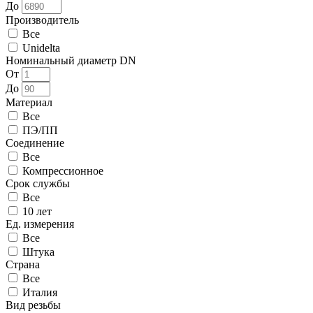
До
Производитель
Все
Unidelta
Номинальный диаметр DN
От
До
Материал
Все
ПЭ/ПП
Соединение
Все
Компрессионное
Срок службы
Все
10 лет
Ед. измерения
Все
Штука
Страна
Все
Италия
Вид резьбы