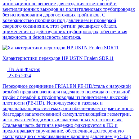
инновационное решение для создания ответвлений и
вентиляционных выходов на полиэтиленовых трубопроводах
без использования дорогостоящих тройников. С
возможностью пробивки под давлением и проверкой
сварного соединения, этот фитинг расширяет область
применения на действующих трубопроводах, обеспечивая
надежность и безопасность монтажа.
Характеристики переходов НР USTN Frialen SDR11
Пэ-Аш Фактор
23.06.2024
Переходное соединение FRIALEN PE-HD/сталь с наружной
резьбой предназначено для надежного перехода от стальной
трубы с резьбой к трубопроводам из полиэтилена высокой
плотности (PE-HD). Используемое в газовых и
водоснабжающих системах, оно обеспечивает герметичность
благодаря запатентованной самоуплотняющейся геометрии,
исключая необходимость в эластомерных уплотнителях.
Стальная часть фитинга надежно фиксируется в ПЭ и
предотвращает скручивание, обеспечивая долгосрочную
эксплуатацию с максимальным рабочим давлением до 5 бар