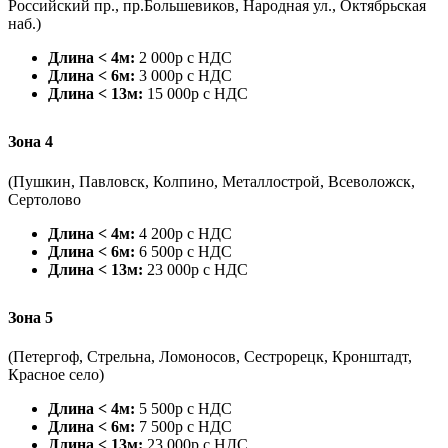
Российский пр., пр.Большевиков, Народная ул., Октябрьская
наб.)
Длина < 4м:
2 000р с НДС
Длина < 6м:
3 000р с НДС
Длина < 13м:
15 000р с НДС
Зона 4
(Пушкин, Павловск, Колпино, Металлострой, Всеволожск,
Сертолово
Длина < 4м:
4 200р с НДС
Длина < 6м:
6 500р с НДС
Длина < 13м:
23 000р с НДС
Зона 5
(Петергоф, Стрельна, Ломоносов, Сестрорецк, Кронштадт,
Красное село)
Длина < 4м:
5 500р с НДС
Длина < 6м:
7 500р с НДС
Длина < 13м:
23 000р с НДС