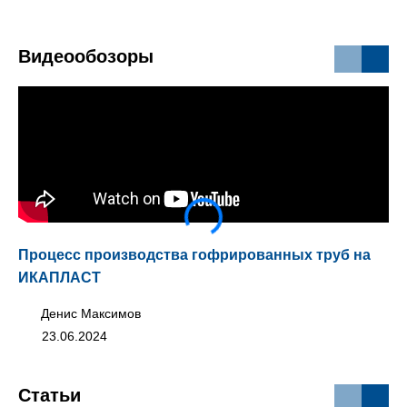
Видеообозоры
Процесс производства гофрированных труб на
Мо
ИКАПЛАСТ
Денис Максимов
23.06.2024
Статьи