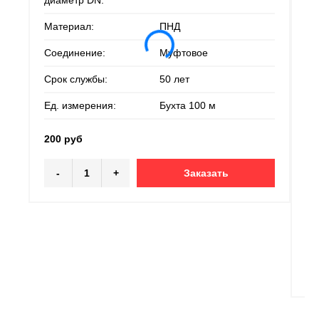
диаметр DN:
Материал:
ПНД
Тр
Соединение:
Муфтовое
Но
Срок службы:
50 лет
ди
Ед. измерения:
Бухта 100 м
Ма
200 руб
Со
-
+
Заказать
Ср
Ед
20