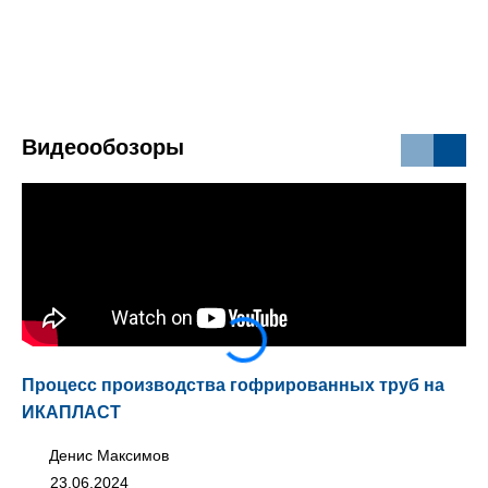
Видеообозоры
Процесс производства гофрированных труб на
Мо
ИКАПЛАСТ
Денис Максимов
23.06.2024