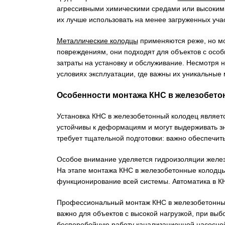
агрессивными химическими средами или высоким 
их лучше использовать на менее загруженных учас
Металлические колодцы
применяются реже, но мо
повреждениям, они подходят для объектов с особ
затраты на установку и обслуживание. Несмотря 
условиях эксплуатации, где важны их уникальные 
Особенности монтажа КНС в железобет
Установка КНС в железобетонный колодец являетс
устойчивы к деформациям и могут выдерживать зн
требует тщательной подготовки: важно обеспечит
Особое внимание уделяется гидроизоляции железо
На этапе монтажа КНС в железобетонные колодцы
функционирование всей системы. Автоматика в КН
Профессиональный монтаж КНС в железобетонные
важно для объектов с высокой нагрузкой, при выб
бесперебойную работу канализационной насосной