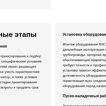
ные этапы
Установка оборудова
Монтаж оборудования КНС —
ания
дальнейшая эксплуатация 
трубопроводы, запорная ар
 проектирование и подбор
обеспечивающие корректну
ть специфическим условиям
требует точности и профес
матики имеет решающее
установки зависит эффекти
о учесть характеристики
долговечность оборудовани
напор, а также условия
герметизация всех соедине
стадии проектирования
оборудования перед начал
затраты и продлить срок
Пуско-наладочные ра
Завершающим этапом счита