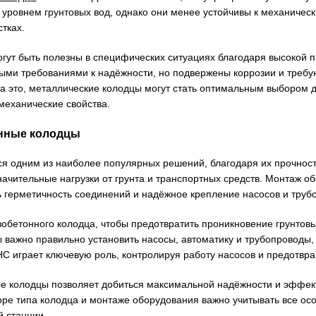
уровнем грунтовых вод, однако они менее устойчивы к механичес
тках.
гут быть полезны в специфических ситуациях благодаря высокой п
ыми требованиями к надёжности, но подвержены коррозии и требу
на это, металлические колодцы могут стать оптимальным выбором 
механические свойства.
онные колодцы
я одним из наиболее популярных решений, благодаря их прочност
ачительные нагрузки от грунта и транспортных средств. Монтаж о
ь герметичность соединений и надёжное крепление насосов и труб
бетонного колодца, чтобы предотвратить проникновение грунтовы
 важно правильно установить насосы, автоматику и трубопроводы,
С играет ключевую роль, контролируя работу насосов и предотвр
 колодцы позволяет добиться максимальной надёжности и эффект
оре типа колодца и монтаже оборудования важно учитывать все ос
 станции.