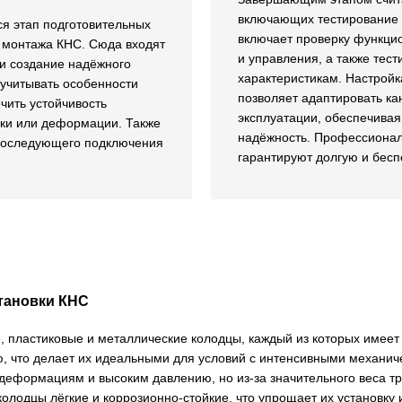
включающих тестирование и
я этап подготовительных
включает проверку функци
 монтажа КНС. Сюда входят
и управления, а также тес
 и создание надёжного
характеристикам. Настрой
 учитывать особенности
позволяет адаптировать к
ечить устойчивость
эксплуатации, обеспечива
дки или деформации. Также
надёжность. Профессионал
 последующего подключения
гарантируют долгую и бесп
тановки КНС
, пластиковые и металлические колодцы, каждый из которых имее
ю, что делает их идеальными для условий с интенсивными механи
к деформациям и высоким давлению, но из-за значительного веса т
колодцы
лёгкие и коррозионно-стойкие, что упрощает их установку