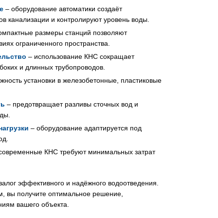
е
– оборудование автоматики создаёт
в канализации и контролируют уровень воды.
омпактные размеры станций позволяют
виях ограниченного пространства.
ельство
– использование КНС сокращает
боких и длинных трубопроводов.
жность установки в железобетонные, пластиковые
ть
– предотвращает разливы сточных вод и
ды.
нагрузки
– оборудование адаптируется под
од.
современные КНС требуют минимальных затрат
залог эффективного и надёжного водоотведения.
, вы получите оптимальное решение,
ниям вашего объекта.