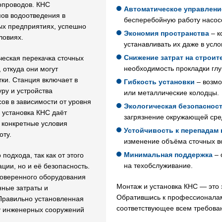
опроводов. КНС
Автоматическое управлени
ов водоотведения в
бесперебойную работу насосо
ых предприятиях, успешно
Экономия пространства
– к
ловиях.
устанавливать их даже в усло
Снижение затрат на строит
еская перекачка сточных
необходимость прокладки глу
 откуда они могут
тки. Станция включает в
Гибкость установки
– возмо
ру и устройства
или металлические колодцы.
ов в зависимости от уровня
Экологическая безопаснос
 установка КНС даёт
загрязнение окружающей сре
 конкретные условия
Устойчивость к перепадам 
оту.
изменение объёма сточных в
Минимальная поддержка
– 
подхода, так как от этого
на техобслуживание.
ции, но и её безопасность.
роверенного оборудования
Монтаж и установка КНС — это 
нные затраты и
Обратившись к профессионалам
Правильно установленная
соответствующее всем требова
у инженерных сооружений