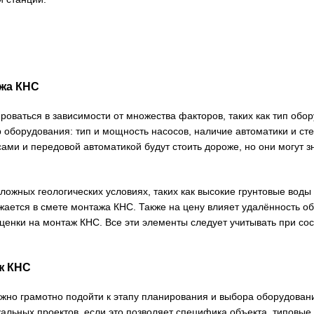
жа КНС
оваться в зависимости от множества факторов, таких как тип обор
 оборудования: тип и мощность насосов, наличие автоматики и ст
ми и передовой автоматикой будут стоить дороже, но они могут з
сложных геологических условиях, таких как высокие грунтовые вод
ажается в смете монтажа КНС. Также на цену влияет удалённость о
ценки на монтаж КНС. Все эти элементы следует учитывать при сос
ж КНС
жно грамотно подойти к этапу планирования и выбора оборудовани
льных проектов, если это позволяет специфика объекта, типовые 