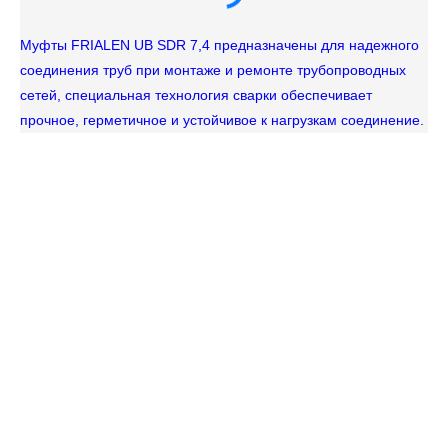
Муфты FRIALEN UB SDR 7,4 предназначены для надежного
соединения труб при монтаже и ремонте трубопроводных
сетей, специальная технология сварки обеспечивает
прочное, герметичное и устойчивое к нагрузкам соединение.
Тр
не
ин
пр
ра
Ро
ре
др
по
тр
ре