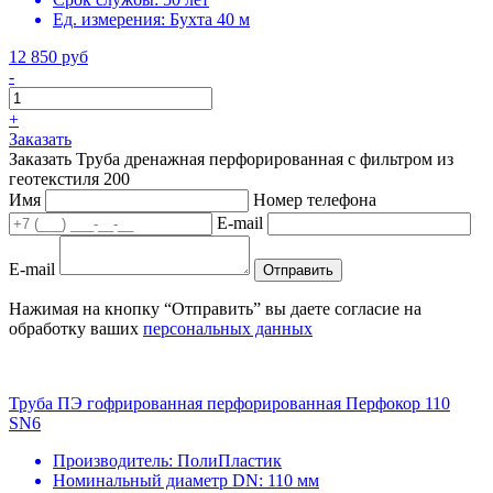
Ед. измерения:
Бухта 40 м
12 850 руб
-
+
Заказать
Заказать Труба дренажная перфорированная с фильтром из
геотекстиля 200
Имя
Номер телефона
E-mail
E-mail
Отправить
Нажимая на кнопку “Отправить” вы даете согласие на
обработку ваших
персональных данных
Труба ПЭ гофрированная перфорированная Перфокор 110
SN6
Производитель:
ПолиПластик
Номинальный диаметр DN:
110 мм