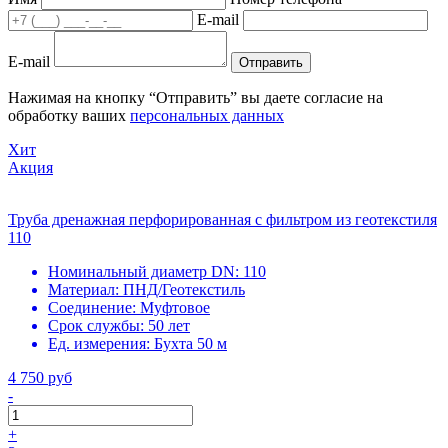
E-mail
E-mail
Отправить
Нажимая на кнопку “Отправить” вы даете согласие на
обработку ваших
персональных данных
Хит
Акция
Труба дренажная перфорированная с фильтром из геотекстиля
110
Номинальный диаметр DN:
110
Материал:
ПНД/Геотекстиль
Соединение:
Муфтовое
Срок службы:
50 лет
Ед. измерения:
Бухта 50 м
4 750 руб
-
+