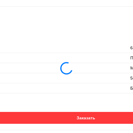
6
М
5
Б
Заказать