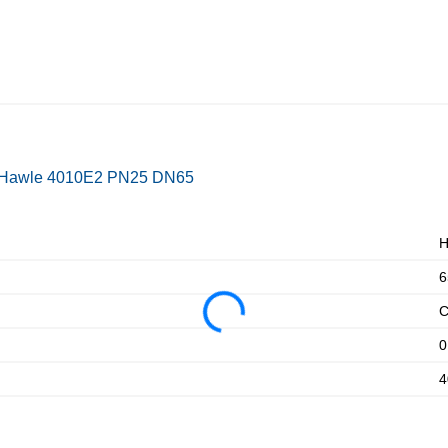
 Hawle 4010E2 PN25 DN65
H
6
С
0
4