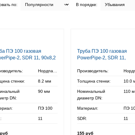
вать по:
В порядке:
ба ПЭ 100 газовая
Труба ПЭ 100 газовая
erPipe-2, SDR 11, 90х8,2
PowerPipe-2, SDR 11,
110х10,0 мм
изводитель:
Нордпайп
Производитель:
щина стенки:
8.2 мм
Толщина стенки:
10.0 
инальный
90 мм
Номинальный
110 
метр DN:
диаметр DN:
ериал:
ПЭ 100
Материал:
ПЭ 1
:
11
SDR:
11
 руб
155 руб