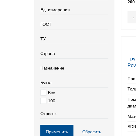
200
Ед. измерения
-
ГОСТ
ТУ
Страна
Тру
Pow
Назначение
200
Про
Бухта
Тол
Все
Ном
100
диа
Отрезок
Мат
SDR
Применить
Сбросить