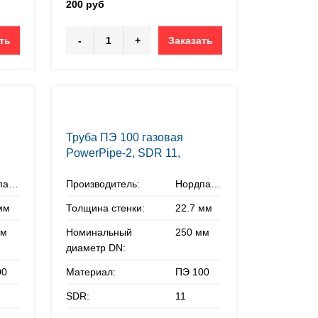
200 руб
ть
-
+
Заказать
Труба ПЭ 100 газовая
PowerPipe-2, SDR 11,
250х22,7 мм
Нордпайп
Производитель:
Нордпайп
мм
Толщина стенки:
22.7 мм
мм
Номинальный
250 мм
диаметр DN:
00
Материал:
ПЭ 100
SDR:
11