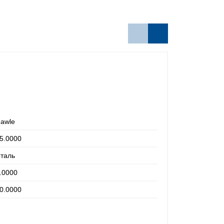
Хит
awle
5.0000
таль
.0000
Муфта комп
0.0000
Производител