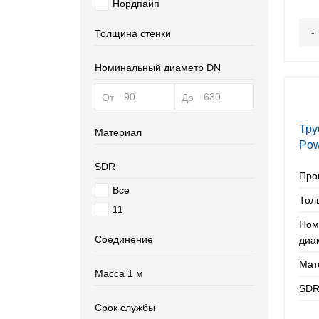
Нордпайп
-
Толщина стенки
Номинальный диаметр DN
От
До
Тру
Материал
Pow
140
SDR
Про
Все
Тол
11
Ном
Соединение
диа
Мат
Масса 1 м
SDR
Срок службы