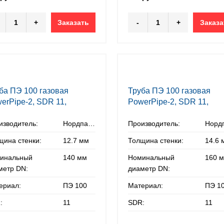
+
Заказать
-
+
Заказа
ба ПЭ 100 газовая
Труба ПЭ 100 газовая
erPipe-2, SDR 11,
PowerPipe-2, SDR 11,
х12,7 мм
160х14,6 мм
изводитель:
Нордпайп
Производитель:
щина стенки:
12.7 мм
Толщина стенки:
14.6 
инальный
140 мм
Номинальный
160 
метр DN:
диаметр DN:
ериал:
ПЭ 100
Материал:
ПЭ 1
:
11
SDR:
11