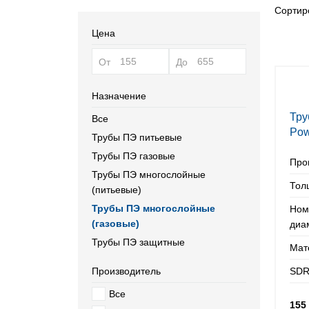
Сортиро
Цена
От
До
Назначение
Тру
Все
Pow
Трубы ПЭ питьевые
мм
Трубы ПЭ газовые
Про
Трубы ПЭ многослойные
Тол
(питьевые)
Трубы ПЭ многослойные
Ном
(газовые)
диа
Трубы ПЭ защитные
Мат
Производитель
SDR
Все
155