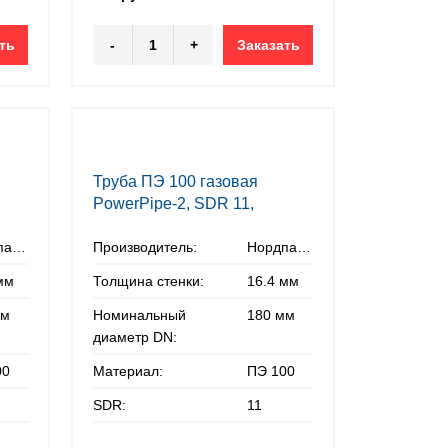
ть
-
+
Заказать
Труба ПЭ 100 газовая
PowerPipe-2, SDR 11,
180х16,4 мм
Нордпайп
Производитель:
Нордпайп
мм
Толщина стенки:
16.4 мм
мм
Номинальный
180 мм
диаметр DN:
00
Материал:
ПЭ 100
SDR:
11