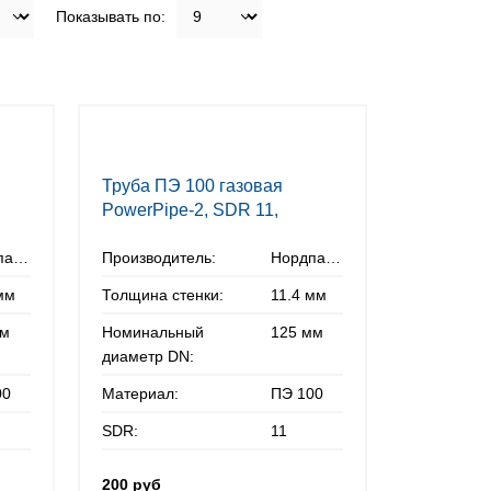
Показывать по:
Труба ПЭ 100 газовая
PowerPipe-2, SDR 11,
125х11,4 мм
Нордпайп
Производитель:
Нордпайп
мм
Толщина стенки:
11.4 мм
мм
Номинальный
125 мм
диаметр DN:
00
Материал:
ПЭ 100
SDR:
11
200 руб