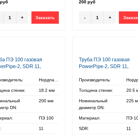
 руб
200 руб
+
Заказать
-
+
Заказа
ба ПЭ 100 газовая
Труба ПЭ 100 газовая
erPipe-2, SDR 11,
PowerPipe-2, SDR 11,
х18,2 мм
225х20,5 мм
изводитель:
Нордпайп
Производитель:
щина стенки:
18.2 мм
Толщина стенки:
20.5 
инальный
200 мм
Номинальный
225 
метр DN:
диаметр DN:
ериал:
ПЭ 100
Материал:
ПЭ 1
:
11
SDR:
11